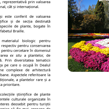
l, reprezentativă prin valoarea
nal, cât şi internaţional.
şi este conferit de valoarea
ţifice şi de secţia destinată
speciile de plante, bogate în
lfabetul Braille.
ă materialul biologic pentru
i, respectiv pentru conservarea
, pentru cercetare în domeniul
rvarea
ex situ
a plantelor, de
. Prin diversitatea tematicii
faţa pe care o ocupă în Dealul
me complexe de arhitectură
rbane. Aspectele referitoare la
iționale, a plantelor rare și a
a prioritare.
olecţiile ştiinţifice de plante
entele culturale organizate în
nteres deosebit pentru turiştii
dornice să fie mai aproape de