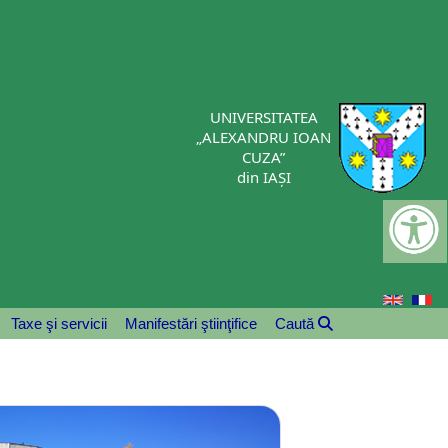
UNIVERSITATEA
„ALEXANDRU IOAN
CUZA”
din IAŞI
Taxe şi servicii
Manifestări ştiinţifice
Caută