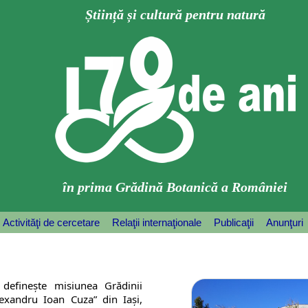
Știință și cultură pentru natură
în prima Grădină Botanică a României
Activităţi de cercetare
Relaţii internaţionale
Publicaţii
Anunţuri
 definește misiunea Grădinii
lexandru Ioan Cuza” din Iaşi,