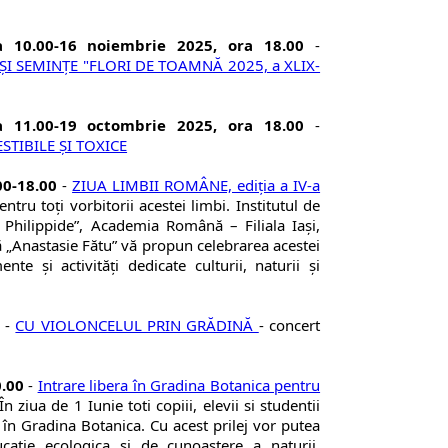
 10.00-16 noiembrie 2025, ora 18.00
-
 ŞI SEMINȚE "FLORI DE TOAMNĂ 2025, a XLIX-
 11.00-19 octombrie 2025, ora 18.00
-
STIBILE ŞI TOXICE
00-18.00
-
ZIUA LIMBII ROMÂNE, ediţia a IV-a
ntru toți vorbitorii acestei limbi. Institutul de
Philippide”, Academia Română – Filiala Iași,
„Anastasie Fătu” vă propun celebrarea acestei
nte și activități dedicate culturii, naturii și
-
CU VIOLONCELUL PRIN GRĂDINĂ
- concert
0.00
-
Intrare libera în Gradina Botanica pentru
În ziua de 1 Iunie toti copiii, elevii si studentii
a în Gradina Botanica. Cu acest prilej vor putea
ducatie ecologica si de cunoastere a naturii,