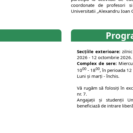
coordonate de profesori si
Universitatii „Alexandru Ioan C
Progr
Secțíile exterioare:
zilnic
2026 - 12 octombrie 2026.
Complex de sere:
Miercur
00
00
10
- 18
, în perioada 12
Luni şi marţi - închis.
Vă rugăm să folosiţi în ex
nr. 7.
Angajaţii şi studenţii U
beneficiază de intrare liberă