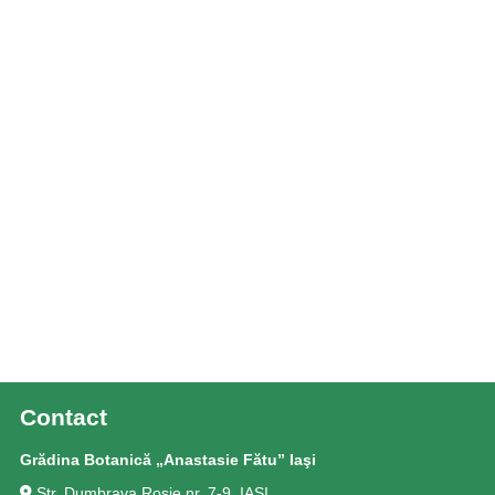
Contact
Grădina Botanică „Anastasie Fătu” Iaşi
Str. Dumbrava Roşie nr. 7-9, IAŞI