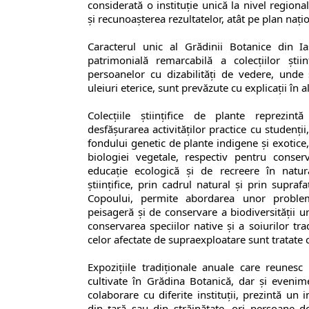
considerată o instituţie unică la nivel regiona
și recunoașterea rezultatelor, atât pe plan naţio
Caracterul unic al Grădinii Botanice din Ia
patrimonială remarcabilă a colecţiilor ştiin
persoanelor cu dizabilități de vedere, unde 
uleiuri eterice, sunt prevăzute cu explicaţii în a
Colecţiile ştiinţifice de plante reprezint
desfăşurarea activităţilor practice cu studenţi
fondului genetic de plante indigene şi exotice
biologiei vegetale, respectiv pentru conse
educaţie ecologică şi de recreere în natură
științifice, prin cadrul natural şi prin supra
Copoului, permite abordarea unor proble
peisageră şi de conservare a biodiversităţii u
conservarea speciilor native și a soiurilor trad
celor afectate de supraexploatare sunt tratate c
Expozițiile tradiționale anuale care reunesc c
cultivate în Grădina Botanică, dar şi evenim
colaborare cu diferite instituţii, prezintă un i
din țară sau din străinătate, ori persoane 