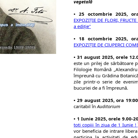
vegetală
• 25 octombrie 2025, ora
EXPOZIŢIE DE FLORI, FRUCTE
a ediţie"
• 18 octombrie 2025, ora
EXPOZIŢIE DE CIUPERCI COME
• 31 august 2025, orele 12.
este un prilej de sărbătoare pe
Filologie Română „Alexandru 
împreună cu Grădina Botanică 
zile printr-o serie de evenime
bucuriei de a fi împreună.
• 29 august 2025, ora 19:00
caritabil în
Auditorium
• 1 Iunie 2025, orele 9.00-2
toti copiii în ziua de 1 Iunie !
vor beneficia de intrare liber
participa la activitati de e