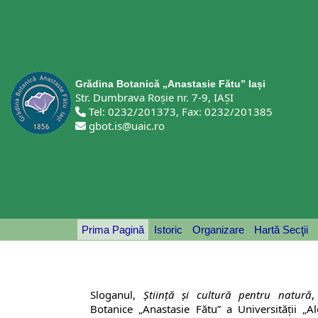
Grădina Botanică „Anastasie Fătu” Iași
Str. Dumbrava Roșie nr. 7-9, IAȘI
Tel: 0232/201373, Fax: 0232/201385
gbot.is@uaic.ro
Prima Pagină
Istoric
Organizare
Hartă Secţii
Sloganul,
Știință și cultură pentru natură
,
Botanice „Anastasie Fătu” a Universităţii „A