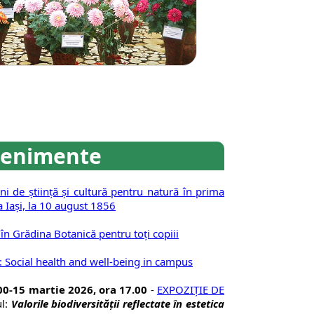
venimente
i de știință şi cultură pentru natură în prima
 Iaşi, la 10 august 1856
 în Grădina Botanică pentru toți copiii
 Social health and well-being in campus
.00-15 martie 2026, ora 17.00
-
EXPOZIŢIE DE
ul:
Valorile biodiversităţii reflectate în estetica