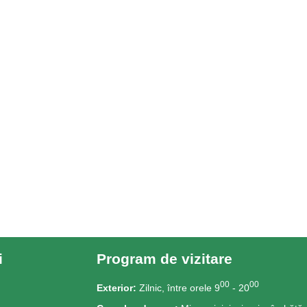
i
Program de vizitare
00
00
Exterior:
Zilnic, între orele 9
- 20