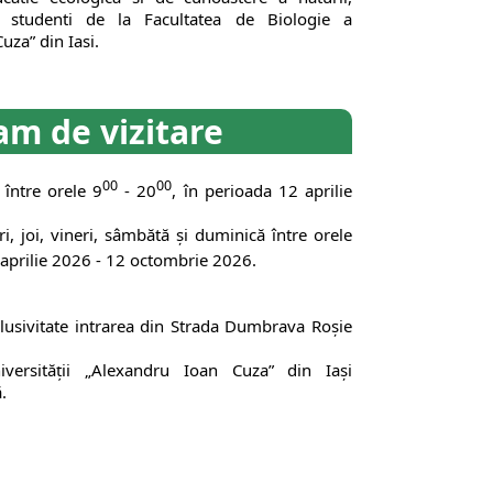
 studenti de la Facultatea de Biologie a
uza” din Iasi.
am de vizitare
00
00
 între orele 9
- 20
, în perioada 12 aprilie
i, joi, vineri, sâmbătă şi duminică între orele
 aprilie 2026 - 12 octombrie 2026.
clusivitate intrarea din Strada Dumbrava Roşie
niversităţii „Alexandru Ioan Cuza” din Iaşi
.